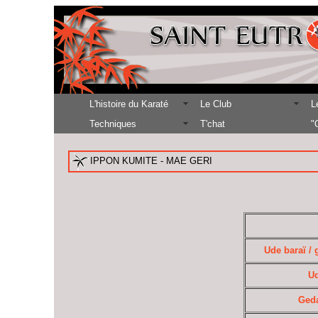
L'histoire du Karaté
Le Club
L
Techniques
T'chat
"
IPPON KUMITE - MAE GERI
Ude baraï / 
Ud
Geda